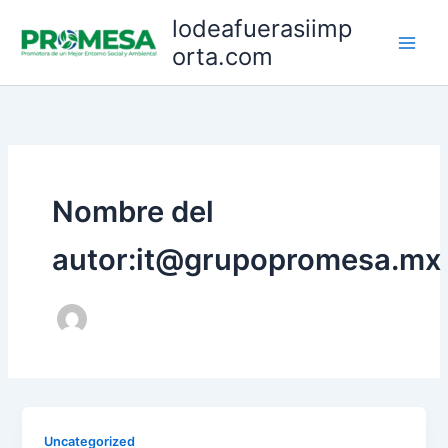
Ir
lodeafuerasiimp
al
orta.com
contenido
Nombre del
autor:it@grupopromesa.mx
Uncategorized